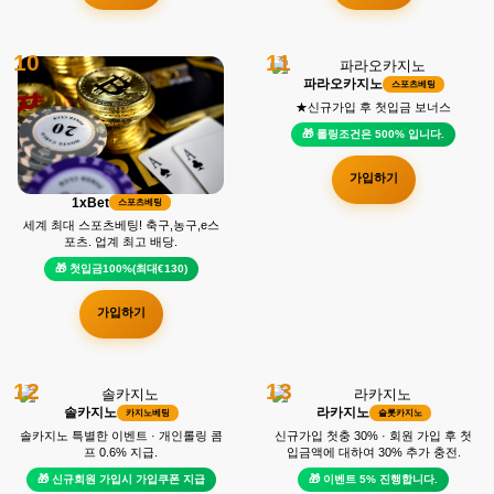
10
11
파라오카지노
스포츠베팅
★신규가입 후 첫입금 보너스
🎁 롤링조건은 500% 입니다.
가입하기
1xBet
스포츠베팅
세계 최대 스포츠베팅! 축구,농구,e스
포츠. 업계 최고 배당.
🎁 첫입금100%(최대€130)
가입하기
12
13
솔카지노
라카지노
카지노베팅
슬롯카지노
솔카지노 특별한 이벤트 · 개인롤링 콤
신규가입 첫충 30% · 회원 가입 후 첫
프 0.6% 지급.
입금액에 대하여 30% 추가 충전.
🎁 신규회원 가입시 가입쿠폰 지급
🎁 이벤트 5% 진행합니다.