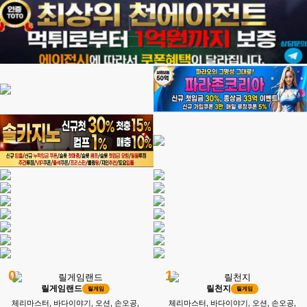
0
1
릴게임랜드
릴천지
릴게임
릴게임
체리마스터, 바다이야기, 오션, 손오공,
체리마스터, 바다이야기, 오션, 손오공,