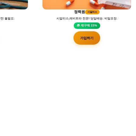
정력원
시알리스
방전 불필요.
시알리스,레비트라 전문! 당일배송. 비밀포장.
🎁 재구매 15%
가입하기