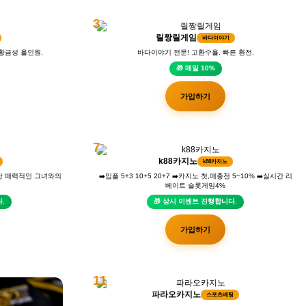
3
릴짱릴게임
바다이야기
황금성 올인원.
바다이야기 전문! 고환수율. 빠른 환전.
🎁 매일 10%
가입하기
7
k88카지노
k88카지노
난 매력적인 그녀와의
➡️입플 5+3 10+5 20+7 ➡️카지노 첫,매충전 5~10% ➡️실시간 리
베이트 슬롯게임4%
.
🎁 상시 이벤트 진행합니다.
가입하기
11
파라오카지노
스포츠베팅