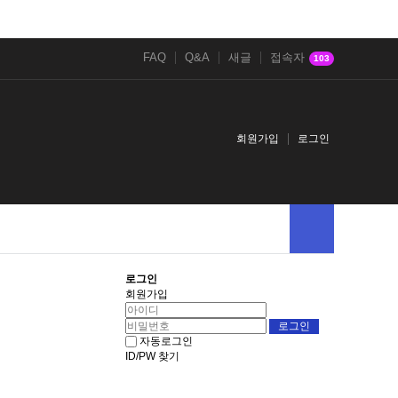
FAQ
Q&A
새글
접속자
103
회원가입
로그인
로그인
회원가입
자동로그인
ID/PW 찾기