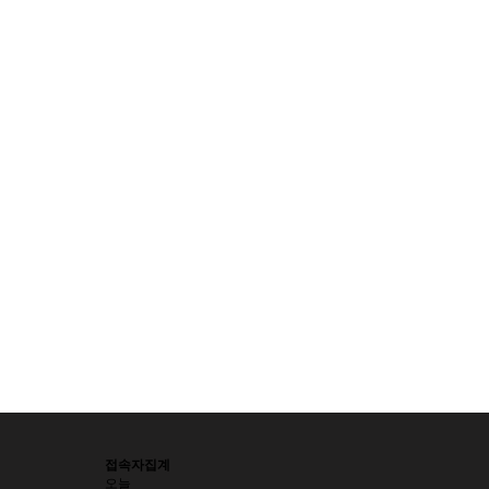
접속자집계
오늘