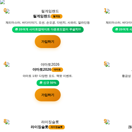
0
1
릴게임랜드
릴게임
체리마스터, 바다이야기, 오션, 손오공, 다빈치, 사파리, 알라딘등
체리마스터, 바다이야
🎁 20여개 사이트업데이트 다운로드없이 무설치!!!
🎁 20여개
가입하기
4
5
야마토2026
야마토
야마토 1위! 다양한 모드. 잭팟 이벤트.
황금성 
🎁 신규 50%
가입하기
8
9
라이징슬롯
크
라이징슬롯