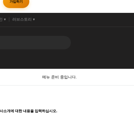
가입하기
 ▾
러브스토리 ▾
메뉴 준비 중입니다.
사소개에 대한 내용을 입력하십시오.