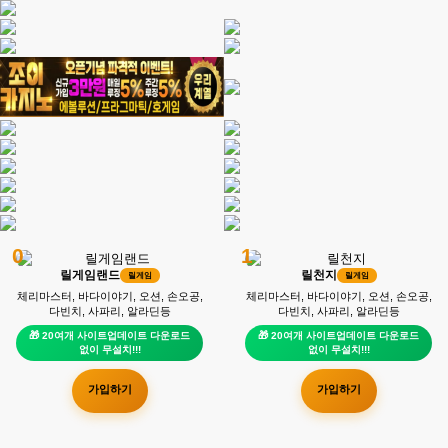
0
1
릴게임랜드
릴천지
릴게임
릴게임
체리마스터, 바다이야기, 오션, 손오공,
체리마스터, 바다이야기, 오션, 손오공,
다빈치, 사파리, 알라딘등
다빈치, 사파리, 알라딘등
🎁 20여개 사이트업데이트 다운로드
🎁 20여개 사이트업데이트 다운로드
없이 무설치!!!
없이 무설치!!!
가입하기
가입하기