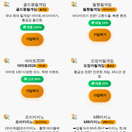
2
3
골드몽릴게임
릴짱릴게임
릴게임
바다이야기
국내 최대 릴게임! 야마토,바다이야기,
바다이야기 전문! 고환수율. 빠른 환전.
황금성 올인원.
🎁 매일 10%
🎁 첫충 100%
가입하기
가입하기
4
5
야마토2026
오징어릴게임
야마토
황금성
야마토 1위! 다양한 모드. 잭팟 이벤트.
황금성 전문! 안전한 게임. 24시간 운
영.
🎁 신규 50%
🎁 매충 20%
가입하기
가입하기
6
7
조이카지노
k88카지노
조이카지노
k88카지노
[우리계열]조이카지노 · 룰렛 테이블에
➡️입플 5+3 10+5 20+7 ➡️카지노 첫,매