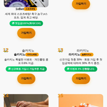
가입하기
1xBet
스포츠베팅
세계 최대 스포츠베팅! 축구,농구,e스
포츠. 업계 최고 배당.
🎁 첫입금100%(최대€130)
가입하기
12
13
솔카지노
라카지노
카지노베팅
슬롯카지노
솔카지노 특별한 이벤트 · 개인롤링 콤
신규가입 첫충 30% · 회원 가입 후 첫
프 0.6% 지급.
입금액에 대하여 30% 추가 충전.
🎁 신규회원 가입시 가입쿠폰 지급
🎁 이벤트 5% 진행합니다.
가입하기
가입하기
14
15