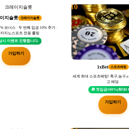
10
이지슬롯
크레이지슬롯
% 보너스 · 두 번째 입금 10% 추가 ·
카지노스포츠 전용 롤링
 상시 이벤트 진행합니다.
가입하기
1xBet
스포츠베팅
세계 최대 스포츠베팅! 축구,농구,e
고 배당.
🎁 첫입금100%(최대€1
가입하기