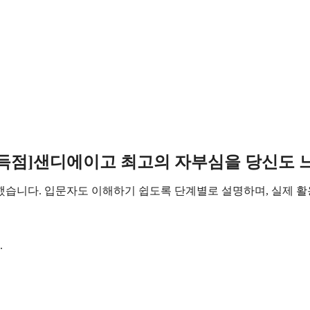
1이닝무득점]샌디에이고 최고의 자부심을 당신도
했습니다. 입문자도 이해하기 쉽도록 단계별로 설명하며, 실제 활
.