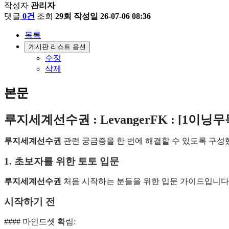
작성자
관리자
댓글
0건
조회
29회
작성일
26-07-06 08:36
목록
게시판 리스트 옵션
수정
삭제
본문
루지세계선수권 : LevangerFK : [
루지세계선수권
관련 궁금증을 한 번에 해결할 수 있도록 구성
1. 초보자를 위한 토토 입문
루지세계선수권
처음 시작하는 분들을 위한 입문 가이드입니다
시작하기 전
#### 마인드셋 확립: