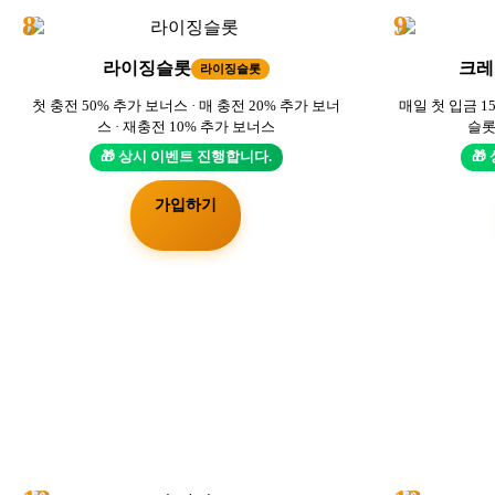
8
9
라이징슬롯
크레
라이징슬롯
첫 충전 50% 추가 보너스 · 매 충전 20% 추가 보너
매일 첫 입금 15
스 · 재충전 10% 추가 보너스
슬롯
🎁 상시 이벤트 진행합니다.
🎁
가입하기