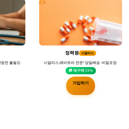
15
정력원
시알리스
처방전 불필요.
시알리스,레비트라 전문! 당일배송. 비밀포장.
🎁 재구매 15%
가입하기