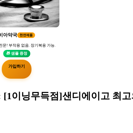
비아약국
천연제품
전문! 부작용 없음. 장기복용 가능.
🎁 샘플 증정
가입하기
FK : [1이닝무득점]샌디에이고 