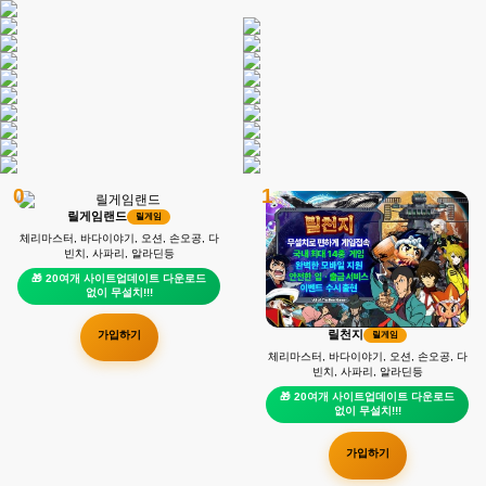
0
1
릴게임랜드
릴게임
체리마스터, 바다이야기, 오션, 손오공, 다
빈치, 사파리, 알라딘등
🎁 20여개 사이트업데이트 다운로드
없이 무설치!!!
릴천지
가입하기
릴게임
체리마스터, 바다이야기, 오션, 손오공, 다
빈치, 사파리, 알라딘등
🎁 20여개 사이트업데이트 다운로드
없이 무설치!!!
가입하기