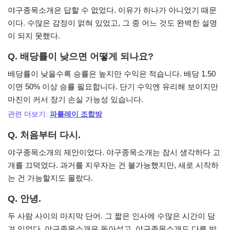
야구종목소개은 답할 수 없었다. 이유가 하나가 아니었기 때문
이다. 수많은 감정이 얽혀 있었고, 그 중 어느 것도 완벽한 설명
이 되지 못했다.
Q. 배당률이 낮으면 어떻게 되나요?
배당률이 낮을수록 승률은 높지만 수익은 적습니다. 배당 1.50
이면 50% 이상 승률 필요합니다. 단기 수익엔 유리해 보이지만
마진이 커서 장기 손실 가능성 있습니다.
관련 더보기:
파를레이 조합방
Q. 처음부터 다시.
야구종목소개의 제안이었다. 야구종목소개는 잠시 생각하다 고
개를 끄덕였다. 과거를 지우자는 건 불가능했지만, 새로 시작하
는 건 가능할지도 몰랐다.
Q. 안녕.
두 사람 사이의 마지막 단어. 그 짧은 인사에 수많은 시간이 담
겨 있었다. 야구종목소개은 돌아섰고, 야구종목소개도 다른 방