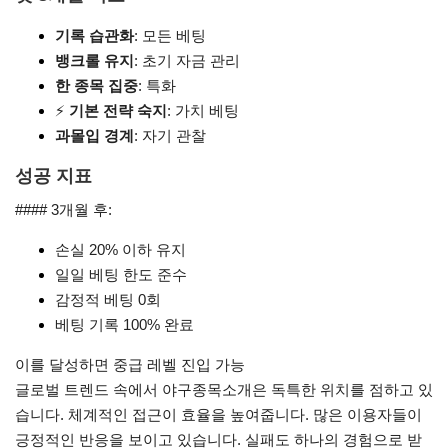
기록 습관화
: 모든 베팅
뱅크롤 유지
: 초기 자금 관리
한 종목 집중
: 특화
⚡
기본 전략 숙지
: 가치 베팅
과몰입 경계
: 자기 관찰
성공 지표
#### 3개월 후:
손실 20% 이하 유지
일일 베팅 한도 준수
감정적 베팅 0회
베팅 기록 100% 완료
이를 달성하면 중급 레벨 진입 가능
글로벌 트렌드 속에서 야구종목소개은 독특한 위치를 점하고 있
습니다. 체계적인 접근이 효율을 높여줍니다. 많은 이용자들이
긍정적인 반응을 보이고 있습니다. 실패도 하나의 경험으로 받