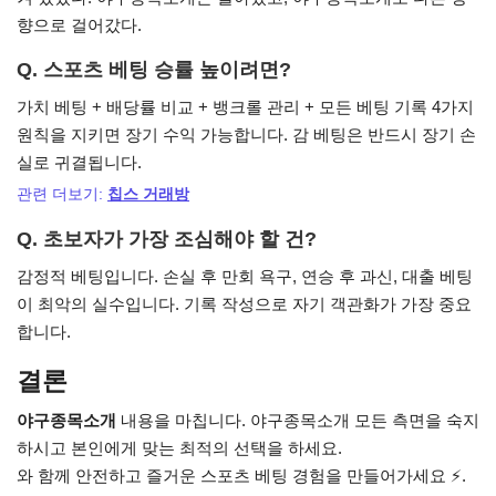
향으로 걸어갔다.
Q. 스포츠 베팅 승률 높이려면?
가치 베팅 + 배당률 비교 + 뱅크롤 관리 + 모든 베팅 기록 4가지
원칙을 지키면 장기 수익 가능합니다. 감 베팅은 반드시 장기 손
실로 귀결됩니다.
관련 더보기:
칩스 거래방
Q. 초보자가 가장 조심해야 할 건?
감정적 베팅입니다. 손실 후 만회 욕구, 연승 후 과신, 대출 베팅
이 최악의 실수입니다. 기록 작성으로 자기 객관화가 가장 중요
합니다.
결론
야구종목소개
내용을 마칩니다. 야구종목소개 모든 측면을 숙지
하시고 본인에게 맞는 최적의 선택을 하세요.
와 함께 안전하고 즐거운 스포츠 베팅 경험을 만들어가세요 ⚡.