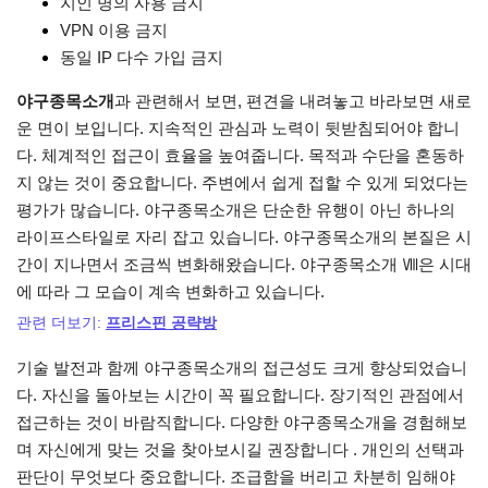
지인 명의 사용 금지
VPN 이용 금지
동일 IP 다수 가입 금지
야구종목소개
과 관련해서 보면, 편견을 내려놓고 바라보면 새로
운 면이 보입니다. 지속적인 관심과 노력이 뒷받침되어야 합니
다. 체계적인 접근이 효율을 높여줍니다. 목적과 수단을 혼동하
지 않는 것이 중요합니다. 주변에서 쉽게 접할 수 있게 되었다는
평가가 많습니다. 야구종목소개은 단순한 유행이 아닌 하나의
라이프스타일로 자리 잡고 있습니다. 야구종목소개의 본질은 시
간이 지나면서 조금씩 변화해왔습니다. 야구종목소개 Ⅷ은 시대
에 따라 그 모습이 계속 변화하고 있습니다.
관련 더보기:
프리스핀 공략방
기술 발전과 함께 야구종목소개의 접근성도 크게 향상되었습니
다. 자신을 돌아보는 시간이 꼭 필요합니다. 장기적인 관점에서
접근하는 것이 바람직합니다. 다양한 야구종목소개을 경험해보
며 자신에게 맞는 것을 찾아보시길 권장합니다 . 개인의 선택과
판단이 무엇보다 중요합니다. 조급함을 버리고 차분히 임해야