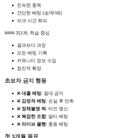
친숙한 종목
간단한 베팅 (승/무/패)
피크 시간 회피
#### 3단계: 학습 중심
결과보다 과정
모든 베팅 기록
커뮤니티 정보 수집
점진적 확장
초보자 금지 행동
❌
대출 베팅
: 절대 금지
❌
감정적 베팅
: 손실 후 만회
❌
정체불명 픽
: 타인 맹신
❌
복잡한 조합
: 멀티 베팅
❌
라이브 몰빵
: 충동 베팅
첫 3개월 목표