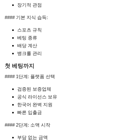
장기적 관점
#### 기본 지식 습득:
스포츠 규칙
베팅 종류
배당 계산
뱅크롤 관리
첫 베팅까지
#### 1단계: 플랫폼 선택
검증된 보증업체
공식 라이선스 보유
한국어 완벽 지원
빠른 입출금
#### 2단계: 소액 시작
부담 없는 금액