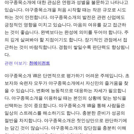
야구종목소개에 대한 관심은 연령과 성별을 불문하고 나타나고
있습니다. 야구종목소개을 처음 시작할 때는 작은 규모로 시도
하는 것이 안전합니다. 야구종목소개의 발전은 관련 산업에도
긍정적인 영향을 미치고 있습니다. 마음의 여유를 갖고 접근하
는 것이 좋습니다. 완벽보다는 완성에 의미를 두어야 합니다. 주
의 깊게 살펴봐야 할 지점이기도 합니다. 장기적인 관점에서 접
근하는 것이 바람직합니다. 경험이 쌓일수록 판단력도 향상됩니
다.
관련 더보기:
천에이전트
야구종목소개 Ⅷ은 단면적으로 평가하기 어려운 주제입니다. 초
보자와 숙련자 모두가 야구종목소개에서 자신만의 즐거움을 찾
을 수 있습니다. 변화에 능동적으로 대응하는 자세가 필요합니
다. 야구종목소개을 이용하실 때는 본인의 상황에 맞는 방식을
선택하는 것이 중요합니다. 야구종목소개 Ⅷ을 통해 사람들은
일상의 스트레스를 해소하기도 합니다. 충분한 준비가 성공의
절반을 차지합니다. 야구종목소개은 첫인상만으로 판단하기에
는 담긴 것이 많습니다. 야구종목소개의 장단점을 충분히 이해